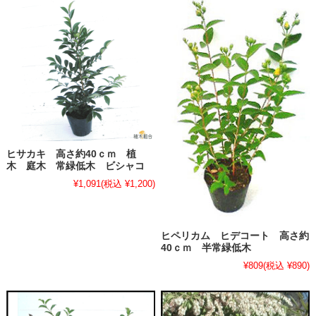
ヒサカキ 高さ約40ｃｍ 植
木 庭木 常緑低木 ビシャコ
¥1,091
(税込 ¥1,200)
ヒペリカム ヒデコート 高さ約
40ｃｍ 半常緑低木
¥809
(税込 ¥890)