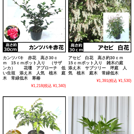
カンツバキ 赤花 高さ30ｃ
アセビ 白花 高さ約30ｃｍ
ｍ 15ｃｍポット入り （サザ
15ｃｍポット入り 雑木の庭
ンカ） 花壇 アプローチ 低
添え木 サブツリー 坪庭 人
い生垣 添え木 人気 植木 庭
気 植木 庭木 常緑低木
木 常緑低木 寒椿
¥1,391
(税込 ¥1,530)
¥1,218
(税込 ¥1,340)