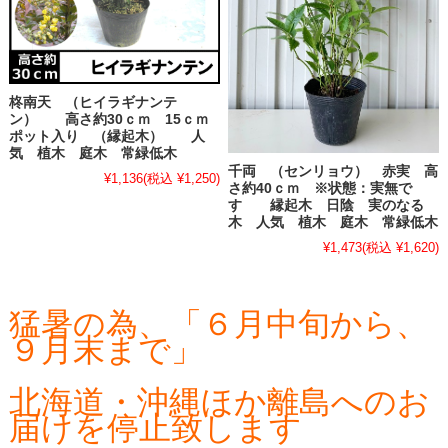
柊南天 （ヒイラギナンテ
ン） 高さ約30ｃｍ 15ｃｍ
ポット入り （縁起木） 人
気 植木 庭木 常緑低木
千両 （センリョウ） 赤実 高
¥1,136
(税込 ¥1,250)
さ約40ｃｍ ※状態：実無で
す 縁起木 日陰 実のなる
木 人気 植木 庭木 常緑低木
¥1,473
(税込 ¥1,620)
猛暑の為、「６月中旬から、
９月末まで」
北海道・沖縄ほか離島へのお
届けを停止致します