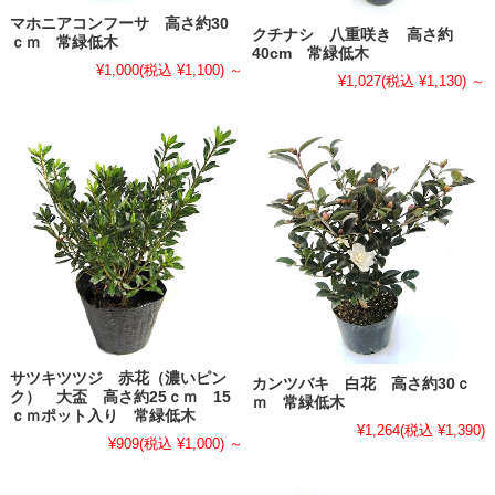
マホニアコンフーサ 高さ約30
クチナシ 八重咲き 高さ約
ｃｍ 常緑低木
40cm 常緑低木
¥1,000
(税込 ¥1,100)
～
¥1,027
(税込 ¥1,130)
～
サツキツツジ 赤花（濃いピン
カンツバキ 白花 高さ約30ｃ
ク） 大盃 高さ約25ｃｍ 15
ｍ 常緑低木
ｃｍポット入り 常緑低木
¥1,264
(税込 ¥1,390)
¥909
(税込 ¥1,000)
～