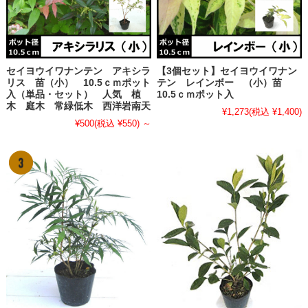
セイヨウイワナンテン アキシラ
【3個セット】セイヨウイワナン
リス 苗（小） 10.5ｃｍポット
テン レインボー （小）苗
入（単品・セット） 人気 植
10.5ｃｍポット入
木 庭木 常緑低木 西洋岩南天
¥1,273
(税込 ¥1,400)
¥500
(税込 ¥550)
～