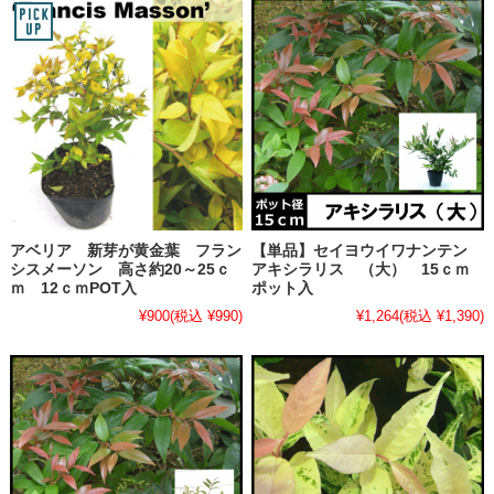
アベリア 新芽が黄金葉 フラン
【単品】セイヨウイワナンテン
シスメーソン 高さ約20～25ｃ
アキシラリス （大） 15ｃｍ
ｍ 12ｃｍPOT入
ポット入
¥900
(税込 ¥990)
¥1,264
(税込 ¥1,390)