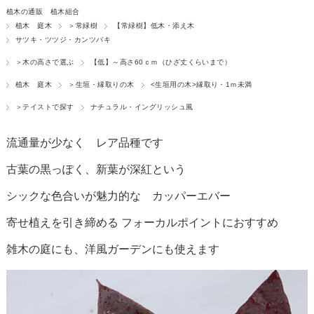
植木の通販 植木組合
植木 庭木
＞常緑樹
【常緑樹】低木・添え木
サツキ・ツツジ・カンツバキ
＞木の高さで選ぶ
【低】～高さ60ｃｍ（ひざ丈くらいまで）
植木 庭木
＞生垣・縁取りの木
<生垣用の木>縁取り・1ｍ未満
＞テイストで探す
ナチュラル・イングリッシュ風
流通量が少なく レア品種です
古葉の黒っぽく、新葉が深紅という
シックな色合いが魅力的な カッパーエバー
寄せ植えを引き締める フォーカルポイントにおすすめ
雑木の庭にも、洋風ガーデンにも使えます