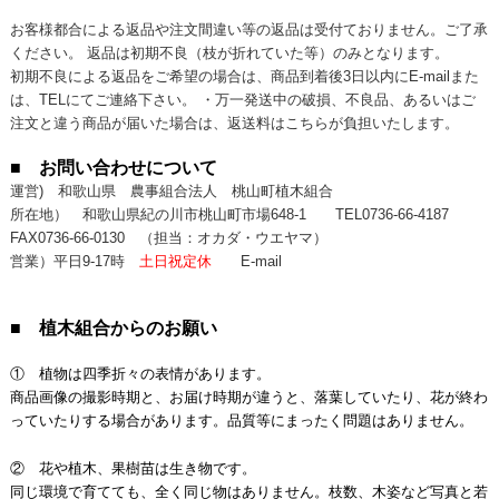
お客様都合による返品や注文間違い等の返品は受付ておりません。ご了承
ください。 返品は初期不良（枝が折れていた等）のみとなります。
初期不良による返品をご希望の場合は、商品到着後3日以内にE-mailまた
は、TELにてご連絡下さい。 ・万一発送中の破損、不良品、あるいはご
注文と違う商品が届いた場合は、返送料はこちらが負担いたします。
■ お問い合わせについて
運営) 和歌山県 農事組合法人 桃山町植木組合
所在地） 和歌山県紀の川市桃山町市場648-1
TEL0736-66-4187
FAX0736-66-0130
（担当：オカダ・ウエヤマ）
営業）平日9-17時
土日祝定休
E-mail
■ 植木組合からのお願い
① 植物は四季折々の表情があります。
商品画像の撮影時期と、お届け時期が違うと、落葉していたり、花が終わ
っていたりする場合があります。品質等にまったく問題はありません。
② 花や植木、果樹苗は生き物です。
同じ環境で育てても、全く同じ物はありません。枝数、木姿など写真と若