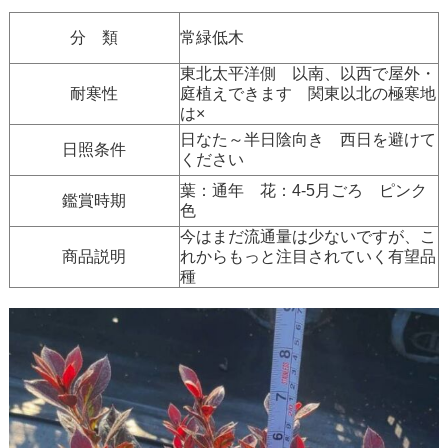
分 類
常緑低木
東北太平洋側 以南、以西で屋外・
耐寒性
庭植えできます 関東以北の極寒地
は×
日なた～半日陰向き 西日を避けて
日照条件
ください
葉：通年 花：4-5月ごろ ピンク
鑑賞時期
色
今はまだ流通量は少ないですが、こ
商品説明
れからもっと注目されていく有望品
種