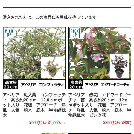
購入された方は、この商品にも興味を持っています
アベリア 斑入葉 コンフェッテ
アベリア 赤花 エドワードゴー
ィ 高さ約20ｃｍ 12.0ｃｍポ
チャ 苗 高さ約20ｃｍ 12ｃ
ット入り 花壇 アプローチ 洋
ｍポット入り 花壇 アプロー
風 人気 植木 庭木 半常緑低
チ 洋風 人気 植木 庭木 半
木
常緑低木 ピンク花
¥909
(税込 ¥1,000)
～
¥800
(税込 ¥880)