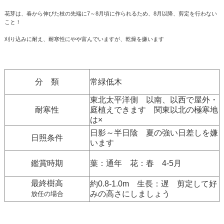
花芽は、春から伸びた枝の先端に7～8月頃に作られるため、8月以降、剪定を行わない
こと！
刈り込みに耐え、耐寒性にやや富んでいますが、乾燥を嫌います
分 類
常緑低木
東北太平洋側 以南、以西で屋外・
耐寒性
庭植えできます 関東以北の極寒地
は×
日影～半日陰 夏の強い日差しを嫌
日照条件
います
鑑賞時期
葉：通年 花：春 4-5月
最終樹高
約0.8-1.0m 生長：遅 剪定して好
みの高さにしましょう
放任の場合