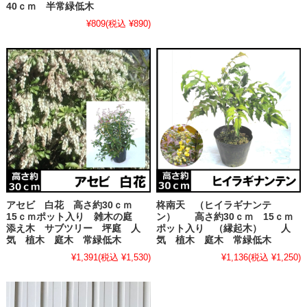
40ｃｍ 半常緑低木
¥809
(税込 ¥890)
アセビ 白花 高さ約30ｃｍ
柊南天 （ヒイラギナンテ
15ｃｍポット入り 雑木の庭
ン） 高さ約30ｃｍ 15ｃｍ
添え木 サブツリー 坪庭 人
ポット入り （縁起木） 人
気 植木 庭木 常緑低木
気 植木 庭木 常緑低木
¥1,391
(税込 ¥1,530)
¥1,136
(税込 ¥1,250)