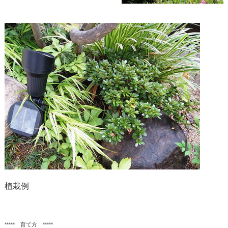
植栽例
***** 育て方 *****