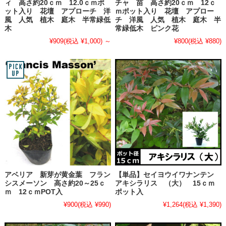
ィ 高さ約20ｃｍ 12.0ｃｍポ
チャ 苗 高さ約20ｃｍ 12ｃ
ット入り 花壇 アプローチ 洋
ｍポット入り 花壇 アプロー
風 人気 植木 庭木 半常緑低
チ 洋風 人気 植木 庭木 半
木
常緑低木 ピンク花
¥909
(税込 ¥1,000)
～
¥800
(税込 ¥880)
アベリア 新芽が黄金葉 フラン
【単品】セイヨウイワナンテン
シスメーソン 高さ約20～25ｃ
アキシラリス （大） 15ｃｍ
ｍ 12ｃｍPOT入
ポット入
¥900
(税込 ¥990)
¥1,264
(税込 ¥1,390)