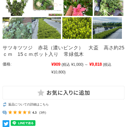
サツキツツジ 赤花（濃いピンク） 大盃 高さ約25
ｃｍ 15ｃｍポット入り 常緑低木
¥909
¥9,818
価格:
(税込 ¥1,000)
～
(税込
¥10,800)
返品についての詳細はこちら
4.3
(3件)