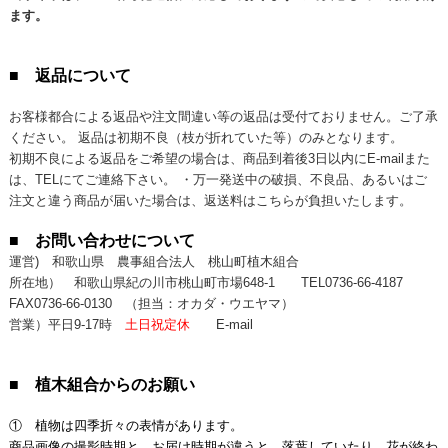
ます。
■ 返品について
お客様都合による返品や注文間違い等の返品は受付ておりません。ご了承
ください。 返品は初期不良（枝が折れていた等）のみとなります。
初期不良による返品をご希望の場合は、商品到着後3日以内にE-mailまた
は、TELにてご連絡下さい。 ・万一発送中の破損、不良品、あるいはご
注文と違う商品が届いた場合は、返送料はこちらが負担いたします。
■ お問い合わせについて
運営) 和歌山県 農事組合法人 桃山町植木組合
所在地） 和歌山県紀の川市桃山町市場648-1
TEL0736-66-4187
FAX0736-66-0130
（担当：オカダ・ウエヤマ）
営業）平日9-17時
土日祝定休
E-mail
■ 植木組合からのお願い
① 植物は四季折々の表情があります。
商品画像の撮影時期と、お届け時期が違うと、落葉していたり、花が終わ