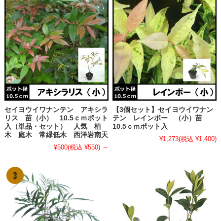
セイヨウイワナンテン アキシラ
【3個セット】セイヨウイワナン
リス 苗（小） 10.5ｃｍポット
テン レインボー （小）苗
入（単品・セット） 人気 植
10.5ｃｍポット入
木 庭木 常緑低木 西洋岩南天
¥1,273
(税込 ¥1,400)
¥500
(税込 ¥550)
～