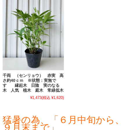
千両 （センリョウ） 赤実 高
さ約40ｃｍ ※状態：実無で
す 縁起木 日陰 実のなる
木 人気 植木 庭木 常緑低木
¥1,473
(税込 ¥1,620)
猛暑の為、「６月中旬から、
９月末まで」