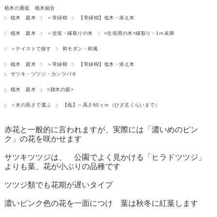
植木の通販 植木組合
植木 庭木
＞常緑樹
【常緑樹】低木・添え木
植木 庭木
＞生垣・縁取りの木
<生垣用の木>縁取り・1ｍ未満
＞テイストで探す
和モダン・和風
植木 庭木
＞常緑樹
【常緑樹】低木・添え木
サツキ・ツツジ・カンツバキ
植木 庭木
<雑木の庭>
＞木の高さで選ぶ
【低】～高さ60ｃｍ（ひざ丈くらいまで）
赤花と一般的に言われますが、実際には「濃いめのピン
ク」の花を咲かせます
サツキツツジは、 公園でよく見かける「ヒラドツツジ」
よりも葉、花が小ぶりの品種です
ツツジ類でも花期が遅いタイプ
濃いピンク色の花を一面につけ 葉は秋冬に紅葉します