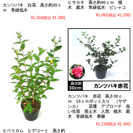
ヒサカキ 高さ約40ｃｍ 植
カンツバキ 白花 高さ約30ｃ
木 庭木 常緑低木 ビシャコ
ｍ 常緑低木
¥1,091
(税込 ¥1,200)
¥1,264
(税込 ¥1,390)
カンツバキ 赤花 高さ30ｃ
ｍ 15ｃｍポット入り （サザ
ンカ） 花壇 アプローチ 低
い生垣 添え木 人気 植木 庭
木 常緑低木 寒椿
¥1,218
(税込 ¥1,340)
ヒペリカム ヒデコート 高さ約