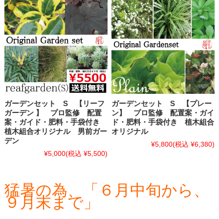
ガーデンセット S 【リーフ
ガーデンセット S 【プレー
ガーデン 】 プロ監修 配置
ン】 プロ監修 配置案・ガイ
案・ガイド・肥料・手袋付き
ド・肥料・手袋付き 植木組合
植木組合オリジナル 男前ガー
オリジナル
デン
¥5,800
(税込 ¥6,380)
¥5,000
(税込 ¥5,500)
猛暑の為、「６月中旬から、
９月末まで」