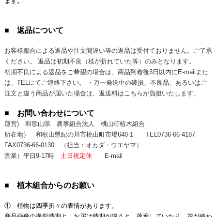
ます。
■ 返品について
お客様都合による返品や注文間違い等の返品は受付ておりません。ご了承
ください。 返品は初期不良（枝が折れていた等）のみとなります。
初期不良による返品をご希望の場合は、商品到着後3日以内にE-mailまた
は、TELにてご連絡下さい。 ・万一発送中の破損、不良品、あるいはご
注文と違う商品が届いた場合は、返送料はこちらが負担いたします。
■ お問い合わせについて
運営) 和歌山県 農事組合法人 桃山町植木組合
所在地） 和歌山県紀の川市桃山町市場648-1
TEL0736-66-4187
FAX0736-66-0130
（担当：オカダ・ウエヤマ）
営業）平日9-17時
土日祝定休
E-mail
■ 植木組合からのお願い
① 植物は四季折々の表情があります。
商品画像の撮影時期と、お届け時期が違うと、落葉していたり、花が終わ