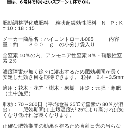
肥効調整型化成肥料 粒状超緩効性肥料 N：P：K
= 10：18：15
メーカー商品名：ハイコントロール085 内容
量：約 ３００ ｇ の小分け袋入り
全窒素 10％の内、アンモニア性窒素 8％・硝酸性窒
素 2％
濃度障害が無く徐々に溶出するため肥効期間が長く
安定した効き目を期待できます。 粒径：2.4～3.5mm
適用：花木・花卉・樹木・果樹 用途：元肥・寒肥
（土中施肥）
肥効：70～360日（平均地温 25℃で窒素の 80％が溶
出） 肥効期間は 土壌温度が 25℃より高ければ短
くなり低ければ長くなります。
正確な肥効期間の効果を得るため直射日光の当らな