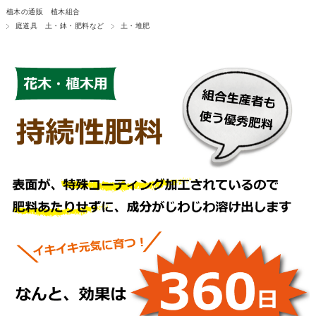
植木の通販 植木組合
庭道具 土・鉢・肥料など
土・堆肥