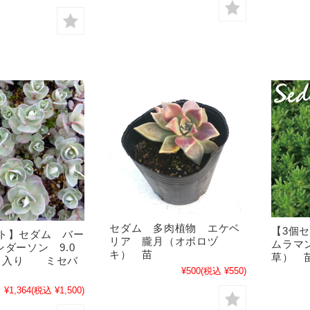
セダム 多肉植物 エケベ
【3個
ット】セダム バー
リア 朧月（オボロヅ
ムラマ
ンダーソン 9.0
キ） 苗
草）
ト入り ミセバ
¥500
(税込 ¥550)
肉
¥1,364
(税込 ¥1,500)