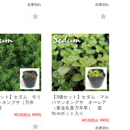
在庫切れ
在庫切れ
セット】セダム モリ
【3個セット】セダム マル
ンネングサ（万年
バマンネングサ オーレア
 苗
（黄金丸葉万年草） 苗
9cmポット入り
¥818
(税込 ¥900)
¥818
(税込 ¥900)
在庫切れ