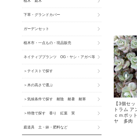
植木 庭木
下草・グランドカバー
ガーデンセット
植木市・一点もの・現品販売
ネイティブプランツ OG・ヤシ・アガベ等
＞テイストで探す
＞木の高さで選ぶ
＞気候条件で探す 耐陰 耐暑 耐寒
【3個セ
トラム ア
＞特徴で探す 香り 紅葉 実
ｃｍポッ
ヤ 多
庭道具 土・鉢・肥料など