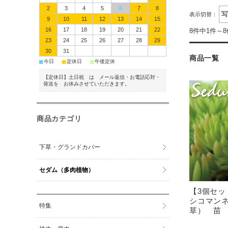
2
3
4
5
6
7
8
表示切替：
9
10
11
12
13
14
15
16
17
18
19
20
21
22
8件中1件～
23
24
25
26
27
28
29
30
31
商品一覧
■
■
■
今日
定休日
午後定休
【定休日】土日祝 は メール返信・お電話応対・
発送を お休みさせていただきます。
商品カテゴリ
下草・グランドカバー
セダム（多肉植物）
【3個セ
シコマン
特集
草） 