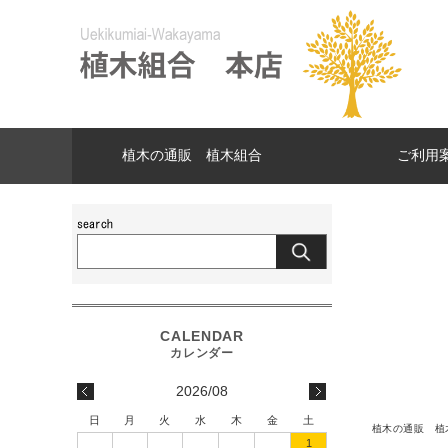
植木の通販 植木組合
ご利用
2026/08
日
月
火
水
木
金
土
植木の通販 植
1