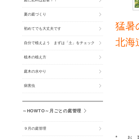
庭に肥料は必要？！
夏の庭づくり
猛暑
初めてでも大丈夫です
北海
自分で植えよう まずは「土」をチェック
植木の植え方
庭木の水やり
病害虫
～HOWTO～月ごとの庭管理
９月の庭管理
* お 