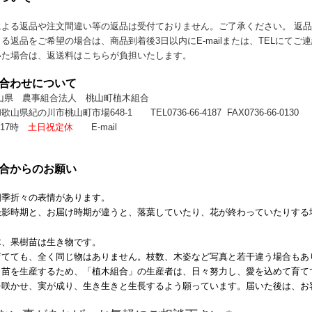
による返品や注文間違い等の返品は受付ておりません。ご了承ください。 返
る返品をご希望の場合は、商品到着後3日以内にE-mailまたは、TELにて
いた場合は、返送料はこちらが負担いたします。
い合わせについて
山県 農事組合法人 桃山町植木組合
和歌山県紀の川市桃山町市場648-1
TEL0736-66-4187 FAX0736-66-0130
（
-17時
土日祝定休
E-mail
組合からのお願い
四季折々の表情があります。
撮影時期と、お届け時期が違うと、落葉していたり、花が終わっていたりする
木、果樹苗は生き物です。
育てても、全く同じ物はありません。枝数、木姿など写真と若干違う場合もあ
、苗を生産するため、「植木組合」の生産者は、日々努力し、愛を込めて育て
を咲かせ、実が成り、生き生きと生長するよう願っています。届いた後は、お