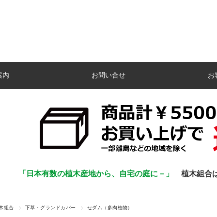
案内
お問い合せ
お
「日本有数の植木産地から、自宅の庭に－」
植木組合
木組合
下草・グランドカバー
セダム（多肉植物）