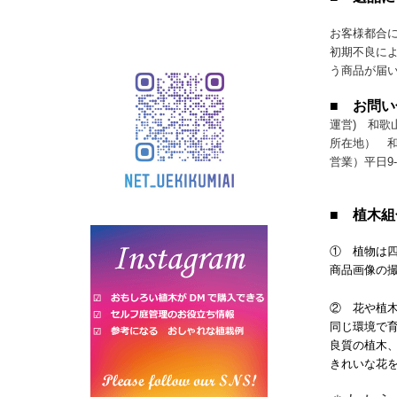
お客様都合
初期不良によ
う商品が届
■ お問
運営) 和歌
所在地） 
営業）平日9
■ 植木
① 植物は
商品画像の
② 花や植
同じ環境で
良質の植木
きれいな花