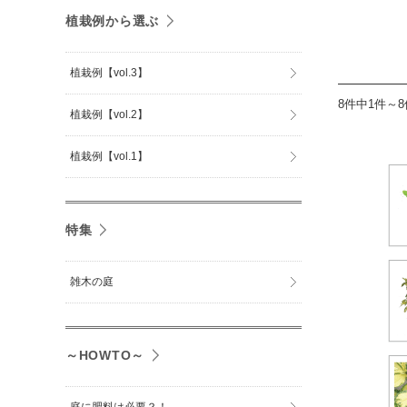
植栽例から選ぶ
植栽例【vol.3】
8件中1件～
植栽例【vol.2】
植栽例【vol.1】
特集
雑木の庭
～HOWTO～