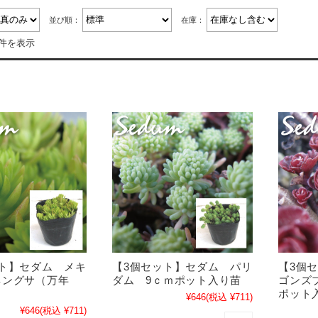
並び順：
在庫：
8件を表示
ット】セダム メキ
【3個セット】セダム パリ
【3個
ネングサ（万年
ダム 9ｃｍポット入り苗
ゴンズ
苗
ポット
¥646
(税込 ¥711)
¥646
(税込 ¥711)