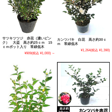
サツキツツジ 赤花（濃いピン
カンツバキ 白花 高さ約30ｃ
ク） 大盃 高さ約25ｃｍ 15
ｍ 常緑低木
ｃｍポット入り 常緑低木
¥1,264
(税込 ¥1,390)
¥909
(税込 ¥1,000)
～