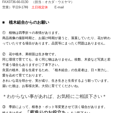
FAX0736-66-0130
（担当：オカダ・ウエヤマ）
営業）平日9-17時
土日祝定休
E-mail
■ 植木組合からのお願い
① 植物は四季折々の表情があります。
商品画像の撮影時期と、お届け時期が違うと、落葉していたり、花が終わ
っていたりする場合があります。品質等にまったく問題はありません。
② 花や植木、果樹苗は生き物です。
同じ環境で育てても、全く同じ物はありません。枝数、木姿など写真と若
干違う場合もありますがご了承下さい。
良質の植木、苗を生産するため、「植木組合」の生産者は、日々努力し、
愛を込めて育てております。
きれいな花を咲かせ、実が成り、生き生きと生長するよう願っています。
届いた後は、お客様次第。大切に育ててくださいね。
＊わからない事があれば、お気軽にご相談下さい＊
③ 季節によって、根巻き・ポット等変更させて頂く場合があります。
「庭造りのお役立ち」
植え方は必ず、
をご覧下さい。