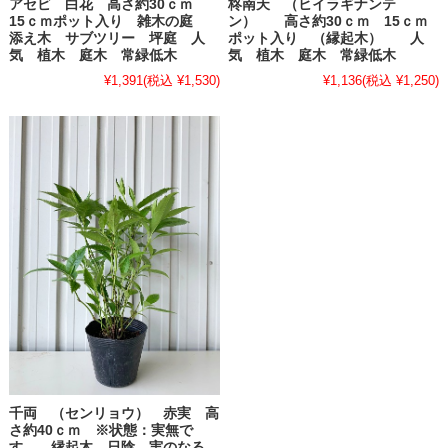
アセビ 白花 高さ約30ｃｍ
柊南天 （ヒイラギナンテ
15ｃｍポット入り 雑木の庭
ン） 高さ約30ｃｍ 15ｃｍ
添え木 サブツリー 坪庭 人
ポット入り （縁起木） 人
気 植木 庭木 常緑低木
気 植木 庭木 常緑低木
¥1,391
(税込 ¥1,530)
¥1,136
(税込 ¥1,250)
千両 （センリョウ） 赤実 高
さ約40ｃｍ ※状態：実無で
す 縁起木 日陰 実のなる