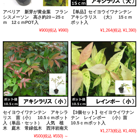
アベリア 新芽が黄金葉 フラン
【単品】セイヨウイワナンテン
シスメーソン 高さ約20～25ｃ
アキシラリス （大） 15ｃｍ
ｍ 12ｃｍPOT入
ポット入
¥900
(税込 ¥990)
¥1,264
(税込 ¥1,390)
セイヨウイワナンテン アキシラ
【3個セット】セイヨウイワナン
リス 苗（小） 10.5ｃｍポット
テン レインボー （小）苗
入（単品・セット） 人気 植
10.5ｃｍポット入
木 庭木 常緑低木 西洋岩南天
¥1,273
(税込 ¥1,400)
¥500
(税込 ¥550)
～