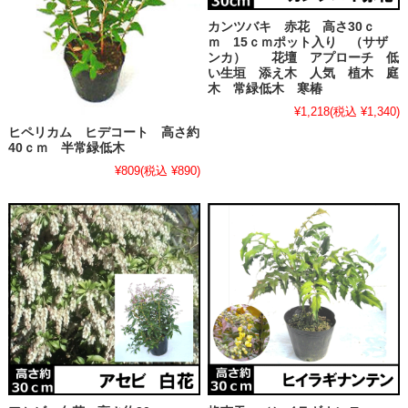
カンツバキ 赤花 高さ30ｃ
ｍ 15ｃｍポット入り （サザ
ンカ） 花壇 アプローチ 低
い生垣 添え木 人気 植木 庭
木 常緑低木 寒椿
¥1,218
(税込 ¥1,340)
ヒペリカム ヒデコート 高さ約
40ｃｍ 半常緑低木
¥809
(税込 ¥890)