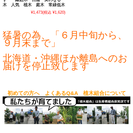
木 人気 植木 庭木 常緑低木
¥1,473
(税込 ¥1,620)
猛暑の為、「６月中旬から、
９月末まで」
北海道・沖縄ほか離島へのお
届けを停止致します
初めての方へ よくあるQ&A 植木組合について