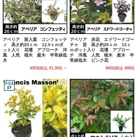
アベリア 斑入葉 コンフェッテ
アベリア 赤花 エドワードゴー
ィ 高さ約20ｃｍ 12.0ｃｍポ
チャ 苗 高さ約20ｃｍ 12ｃ
ット入り 花壇 アプローチ 洋
ｍポット入り 花壇 アプロー
風 人気 植木 庭木 半常緑低
チ 洋風 人気 植木 庭木 半
木
常緑低木 ピンク花
¥909
(税込 ¥1,000)
～
¥800
(税込 ¥880)