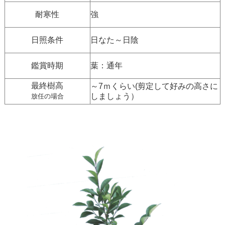
耐寒性
強
日照条件
日なた～日陰
鑑賞時期
葉：通年
最終樹高
～7ｍくらい(剪定して好みの高さに
しましょう）
放任の場合