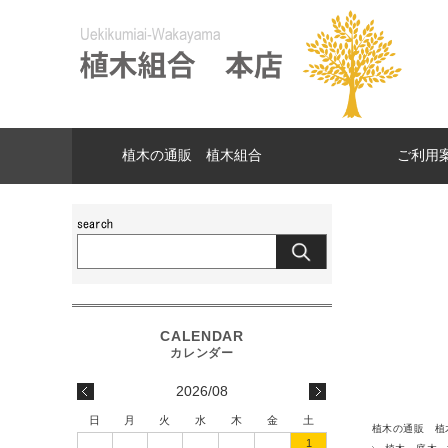
植木の通販 植木組合
ご利用
2026/08
日
月
火
水
木
金
土
植木の通販 植
1