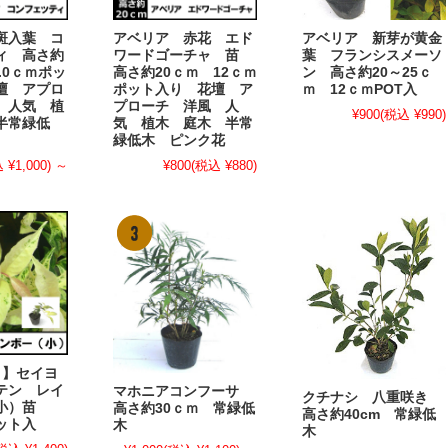
斑入葉 コ
アベリア 赤花 エド
アベリア 新芽が黄金
ィ 高さ約
ワードゴーチャ 苗
葉 フランシスメーソ
2.0ｃｍポッ
高さ約20ｃｍ 12ｃｍ
ン 高さ約20～25ｃ
壇 アプロ
ポット入り 花壇 ア
ｍ 12ｃｍPOT入
 人気 植
プローチ 洋風 人
¥900
(税込 ¥990)
半常緑低
気 植木 庭木 半常
緑低木 ピンク花
 ¥1,000)
～
¥800
(税込 ¥880)
ト】セイヨ
テン レイ
マホニアコンフーサ
クチナシ 八重咲き
（小）苗
高さ約30ｃｍ 常緑低
高さ約40cm 常緑低
ポット入
木
木