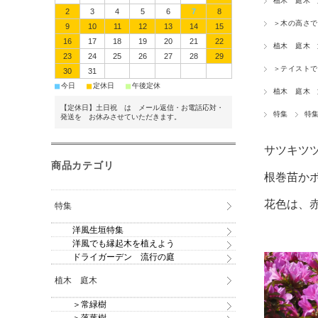
植木 庭木
2
3
4
5
6
7
8
＞木の高さで
9
10
11
12
13
14
15
16
17
18
19
20
21
22
植木 庭木
23
24
25
26
27
28
29
＞テイストで
30
31
■
■
■
今日
定休日
午後定休
植木 庭木
【定休日】土日祝 は メール返信・お電話応対・
特集
特
発送を お休みさせていただきます。
サツキツ
商品カテゴリ
根巻苗か
花色は、
特集
洋風生垣特集
洋風でも縁起木を植えよう
ドライガーデン 流行の庭
植木 庭木
＞常緑樹