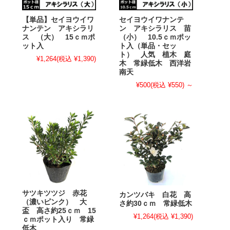
【単品】セイヨウイワ
セイヨウイワナンテ
ナンテン アキシラリ
ン アキシラリス 苗
ス （大） 15ｃｍポ
（小） 10.5ｃｍポッ
ット入
ト入（単品・セッ
ト） 人気 植木 庭
¥1,264
(税込 ¥1,390)
木 常緑低木 西洋岩
南天
¥500
(税込 ¥550)
～
サツキツツジ 赤花
カンツバキ 白花 高
（濃いピンク） 大
さ約30ｃｍ 常緑低木
盃 高さ約25ｃｍ 15
¥1,264
(税込 ¥1,390)
ｃｍポット入り 常緑
低木