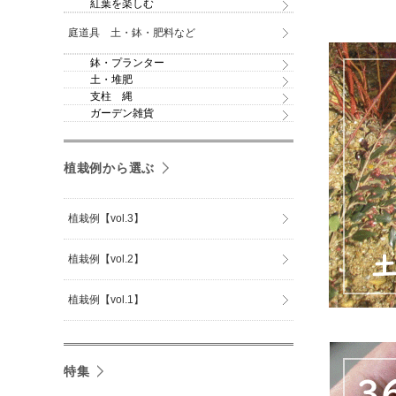
紅葉を楽しむ
庭道具 土・鉢・肥料など
鉢・プランター
土・堆肥
支柱 縄
ガーデン雑貨
植栽例から選ぶ
植栽例【vol.3】
植栽例【vol.2】
植栽例【vol.1】
特集