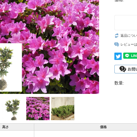
返品につ
レビュー
数量:
高さ
価格