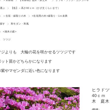
＞常緑樹
【常緑樹】低木・添え木
サツキ・ツツジ・カンツバキ
選ぶ
【低】～高さ60ｃｍ（ひざ丈くらいまで）
＞生垣・縁取りの木
<生垣用の木>縁取り・1ｍ未満
探す
和モダン・和風
<雑木の庭>
集 ツツジ
ツジよりも 大輪の花を咲かせるツツジです
ポット苗かどちらかになります
赤紫やマゼンダに近い色になります
ヒラドツ
40ｃｍ
木 庭木
価格: