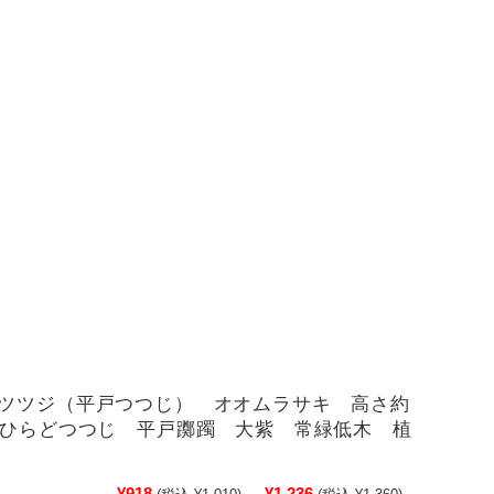
ツツジ（平戸つつじ） オオムラサキ 高さ約
 ひらどつつじ 平戸躑躅 大紫 常緑低木 植
¥918
¥1,236