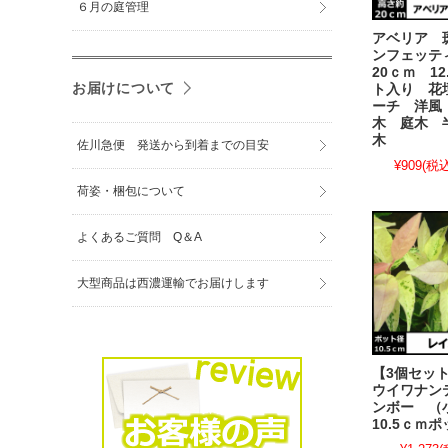
６月の庭管理
アベリア 
ンフェッテ
20ｃｍ 1
お届けについて
ト入り 花
ーチ 洋風
木 庭木 
木
佐川急便 発送から到着までの目安
¥909
(税込
荷姿・梱包について
よくあるご質問 Q＆A
大型商品は西濃運輸でお届けします
【3個セッ
ウイワナン
ンボー 
10.5ｃｍ