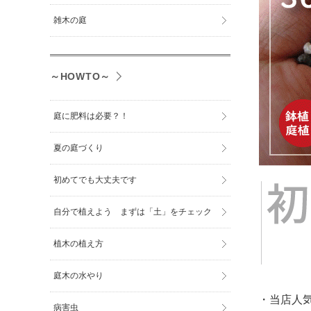
雑木の庭
～HOWTO～
庭に肥料は必要？！
夏の庭づくり
初めてでも大丈夫です
自分で植えよう まずは「土」をチェック
植木の植え方
庭木の水やり
・当店人
病害虫