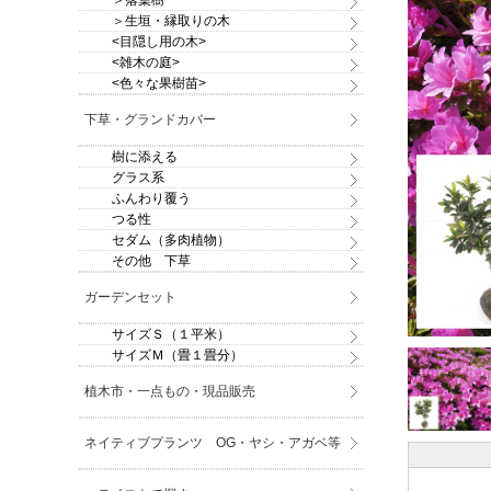
＞落葉樹
＞生垣・縁取りの木
<目隠し用の木>
<雑木の庭>
<色々な果樹苗>
下草・グランドカバー
樹に添える
グラス系
ふんわり覆う
つる性
セダム（多肉植物）
その他 下草
ガーデンセット
サイズＳ（１平米）
サイズＭ（畳１畳分）
植木市・一点もの・現品販売
ネイティブプランツ OG・ヤシ・アガベ等