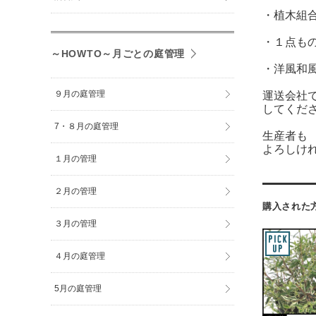
・植木組
・１点も
～HOWTO～月ごとの庭管理
・洋風和
９月の庭管理
運送会社
してくだ
7・８月の庭管理
生産者も
よろしけ
１月の管理
２月の管理
購入された
３月の管理
４月の庭管理
5月の庭管理