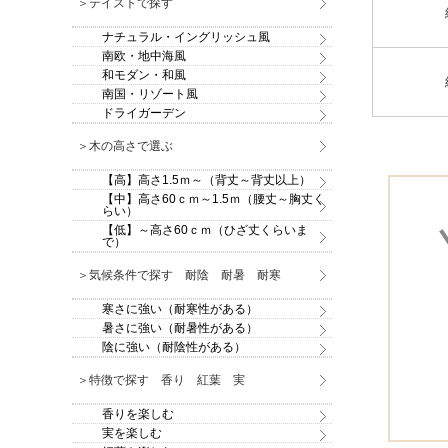
＞テイストで探す
ナチュラル・イングリッシュ風
南欧・地中海風
和モダン・和風
南国・リゾート風
ドライガーデン
＞木の高さで選ぶ
【高】高さ1.5ｍ～（背丈～背丈以上）
【中】高さ60ｃｍ～1.5ｍ（腰丈～胸丈く
らい）
【低】～高さ60ｃｍ（ひざ丈くらいま
で）
＞気候条件で探す 耐陰 耐暑 耐寒
寒さに強い（耐寒性がある）
暑さに強い（耐暑性がある）
陰に強い（耐陰性がある）
＞特徴で探す 香り 紅葉 実
香りを楽しむ
実を楽しむ