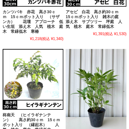
カンツバキ 赤花 高さ30ｃ
アセビ 白花 高さ約30ｃｍ
ｍ 15ｃｍポット入り （サザ
15ｃｍポット入り 雑木の庭
ンカ） 花壇 アプローチ 低
添え木 サブツリー 坪庭 人
い生垣 添え木 人気 植木 庭
気 植木 庭木 常緑低木
木 常緑低木 寒椿
¥1,391
(税込 ¥1,530)
¥1,218
(税込 ¥1,340)
柊南天 （ヒイラギナンテ
ン） 高さ約30ｃｍ 15ｃｍ
ポット入り （縁起木） 人