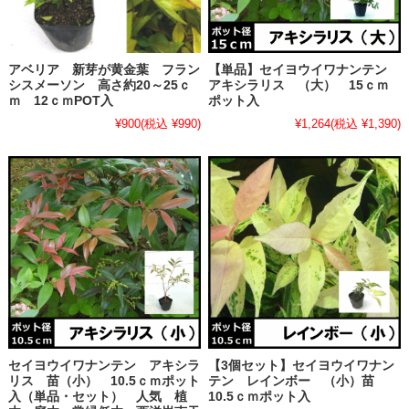
アベリア 新芽が黄金葉 フラン
【単品】セイヨウイワナンテン
シスメーソン 高さ約20～25ｃ
アキシラリス （大） 15ｃｍ
ｍ 12ｃｍPOT入
ポット入
¥900
(税込 ¥990)
¥1,264
(税込 ¥1,390)
セイヨウイワナンテン アキシラ
【3個セット】セイヨウイワナン
リス 苗（小） 10.5ｃｍポット
テン レインボー （小）苗
入（単品・セット） 人気 植
10.5ｃｍポット入