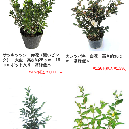
サツキツツジ 赤花（濃いピン
カンツバキ 白花 高さ約30ｃ
ク） 大盃 高さ約25ｃｍ 15
ｍ 常緑低木
ｃｍポット入り 常緑低木
¥1,264
(税込 ¥1,390)
¥909
(税込 ¥1,000)
～