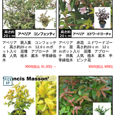
アベリア 斑入葉 コンフェッテ
アベリア 赤花 エドワードゴー
ィ 高さ約20ｃｍ 12.0ｃｍポ
チャ 苗 高さ約20ｃｍ 12ｃ
ット入り 花壇 アプローチ 洋
ｍポット入り 花壇 アプロー
風 人気 植木 庭木 半常緑低
チ 洋風 人気 植木 庭木 半
木
常緑低木 ピンク花
¥909
(税込 ¥1,000)
～
¥800
(税込 ¥880)