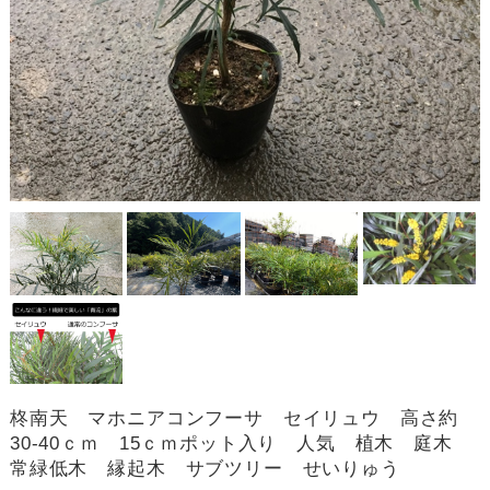
柊南天 マホニアコンフーサ セイリュウ 高さ約
30-40ｃｍ 15ｃｍポット入り 人気 植木 庭木
常緑低木 縁起木 サブツリー せいりゅう