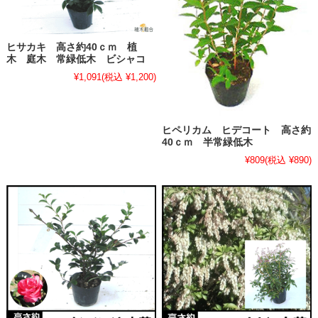
ヒサカキ 高さ約40ｃｍ 植
木 庭木 常緑低木 ビシャコ
¥1,091
(税込 ¥1,200)
ヒペリカム ヒデコート 高さ約
40ｃｍ 半常緑低木
¥809
(税込 ¥890)