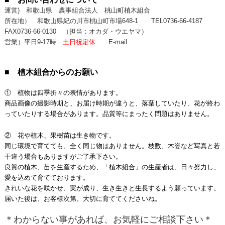
運営) 和歌山県 農事組合法人 桃山町植木組合
所在地） 和歌山県紀の川市桃山町市場648-1
TEL0736-66-4187
FAX0736-66-0130
（担当：オカダ・ウエヤマ）
営業）平日9-17時
土日祝定休
E-mail
■ 植木組合からのお願い
① 植物は四季折々の表情があります。
商品画像の撮影時期と、お届け時期が違うと、落葉していたり、花が終わ
っていたりする場合があります。品質等にまったく問題はありません。
② 花や植木、果樹苗は生き物です。
同じ環境で育てても、全く同じ物はありません。枝数、木姿など写真と若
干違う場合もありますがご了承下さい。
良質の植木、苗を生産するため、「植木組合」の生産者は、日々努力し、
愛を込めて育てております。
きれいな花を咲かせ、実が成り、生き生きと生長するよう願っています。
届いた後は、お客様次第。大切に育ててくださいね。
＊わからない事があれば、お気軽にご相談下さい＊