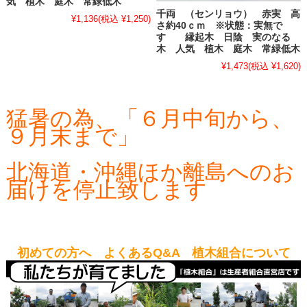
気 植木 庭木 常緑低木
千両 （センリョウ） 赤実 高
¥1,136
(税込 ¥1,250)
さ約40ｃｍ ※状態：実無で
す 縁起木 日陰 実のなる
木 人気 植木 庭木 常緑低木
¥1,473
(税込 ¥1,620)
猛暑の為、「６月中旬から、
９月末まで」
北海道・沖縄ほか離島へのお
届けを停止致します
初めての方へ よくあるQ&A 植木組合について