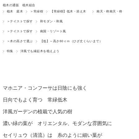
植木の通販 植木組合
植木 庭木
＞常緑樹
【常緑樹】低木・添え木
南天・柊南天・柊
＞テイストで探す
和モダン・和風
＞テイストで探す
南国・リゾート風
＞木の高さで選ぶ
【低】～高さ60ｃｍ（ひざ丈くらいまで）
特集
洋風でも縁起木を植えよう
マホニア・コンフーサは日陰にも強く
日向でもよく育つ 常緑低木
洋風ガーデンの植栽で人気の樹
濃い緑の葉が オリエンタル、モダンな雰囲気に
セイリュウ（清流）は 糸のように細い葉が