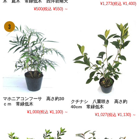
木 庭木 常緑低木 西洋岩南天
¥1,273
(税込 ¥1,400)
¥500
(税込 ¥550)
～
マホニアコンフーサ 高さ約30
クチナシ 八重咲き 高さ約
ｃｍ 常緑低木
40cm 常緑低木
¥1,000
(税込 ¥1,100)
～
¥1,027
(税込 ¥1,130)
～