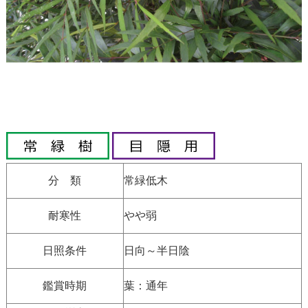
分 類
常緑低木
耐寒性
やや弱
日照条件
日向～半日陰
鑑賞時期
葉：通年