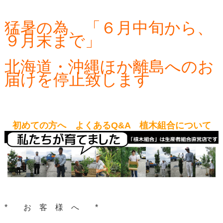
猛暑の為、「６月中旬から、
９月末まで」
北海道・沖縄ほか離島へのお
届けを停止致します
初めての方へ よくあるQ&A 植木組合について
* お 客 様 へ *