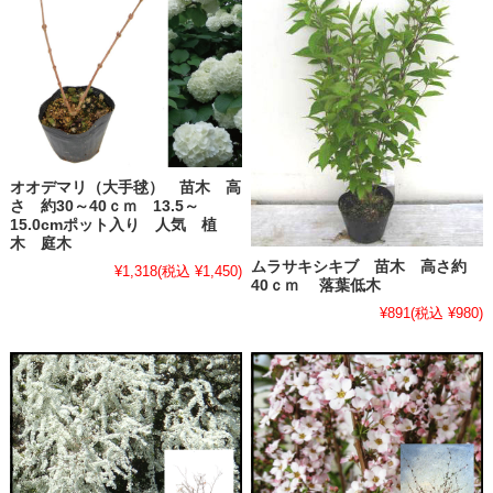
オオデマリ（大手毬） 苗木 高
さ 約30～40ｃｍ 13.5～
15.0cmポット入り 人気 植
木 庭木
ムラサキシキブ 苗木 高さ約
¥1,318
(税込 ¥1,450)
40ｃｍ 落葉低木
¥891
(税込 ¥980)