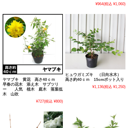
¥964
(税込 ¥1,060)
ヒュウガミズキ （日向水木）
ヤマブキ 黄花 高さ40ｃｍ
高さ約40ｃｍ 15cmポット入り
早春の花木 添え木 サブツリ
¥1,136
(税込 ¥1,250)
ー 人気 植木 庭木 落葉低
木 山吹
¥727
(税込 ¥800)