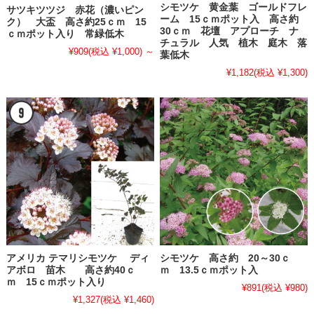
シモツケ 黄金葉 ゴールドフレ
サツキツツジ 赤花（濃いピン
ーム 15ｃｍポット入 高さ約
ク） 大盃 高さ約25ｃｍ 15
30ｃｍ 花壇 アプローチ ナ
ｃｍポット入り 常緑低木
チュラル 人気 植木 庭木 落
¥909
(税込 ¥1,000)
～
葉低木
¥1,182
(税込 ¥1,300)
アメリカ テマリシモツケ ディ
シモツケ 高さ約 20～30ｃ
アボロ 苗木 高さ約40ｃ
ｍ 13.5ｃｍポット入
ｍ 15ｃｍポット入り
¥891
(税込 ¥980)
¥1,327
(税込 ¥1,460)