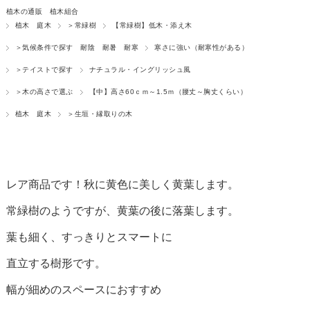
植木の通販 植木組合
植木 庭木
＞常緑樹
【常緑樹】低木・添え木
＞気候条件で探す 耐陰 耐暑 耐寒
寒さに強い（耐寒性がある）
＞テイストで探す
ナチュラル・イングリッシュ風
＞木の高さで選ぶ
【中】高さ60ｃｍ～1.5ｍ（腰丈～胸丈くらい）
植木 庭木
＞生垣・縁取りの木
レア商品です！秋に黄色に美しく黄葉します。
常緑樹のようですが、黄葉の後に落葉します。
葉も細く、すっきりとスマートに
直立する樹形です。
幅が細めのスペースにおすすめ