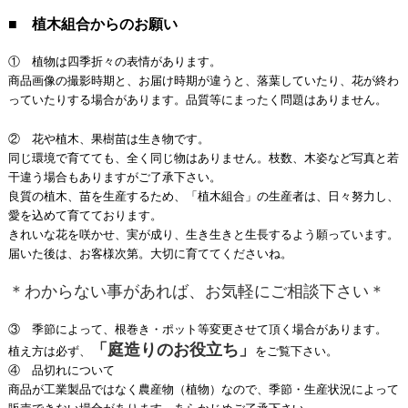
■ 植木組合からのお願い
① 植物は四季折々の表情があります。
商品画像の撮影時期と、お届け時期が違うと、落葉していたり、花が終わ
っていたりする場合があります。品質等にまったく問題はありません。
② 花や植木、果樹苗は生き物です。
同じ環境で育てても、全く同じ物はありません。枝数、木姿など写真と若
干違う場合もありますがご了承下さい。
良質の植木、苗を生産するため、「植木組合」の生産者は、日々努力し、
愛を込めて育てております。
きれいな花を咲かせ、実が成り、生き生きと生長するよう願っています。
届いた後は、お客様次第。大切に育ててくださいね。
＊わからない事があれば、お気軽にご相談下さい＊
③ 季節によって、根巻き・ポット等変更させて頂く場合があります。
「庭造りのお役立ち」
植え方は必ず、
をご覧下さい。
④ 品切れについて
商品が工業製品ではなく農産物（植物）なので、季節・生産状況によって