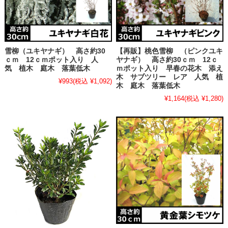
雪柳（ユキヤナギ） 高さ約30
【再販】桃色雪柳 （ピンクユキ
ｃｍ 12ｃｍポット入り 人
ヤナギ） 高さ約30ｃｍ 12ｃ
気 植木 庭木 落葉低木
ｍポット入り 早春の花木 添え
木 サブツリー レア 人気 植
¥993
(税込 ¥1,092)
木 庭木 落葉低木
¥1,164
(税込 ¥1,280)