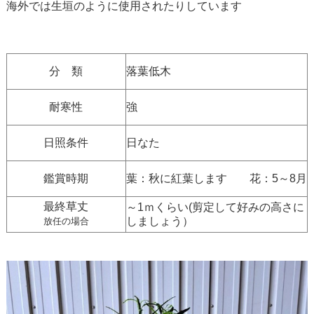
海外では生垣のように使用されたりしています
分 類
落葉低木
耐寒性
強
日照条件
日なた
鑑賞時期
葉：秋に紅葉します 花：5～8月
最終草丈
～1ｍくらい(剪定して好みの高さに
しましょう）
放任の場合