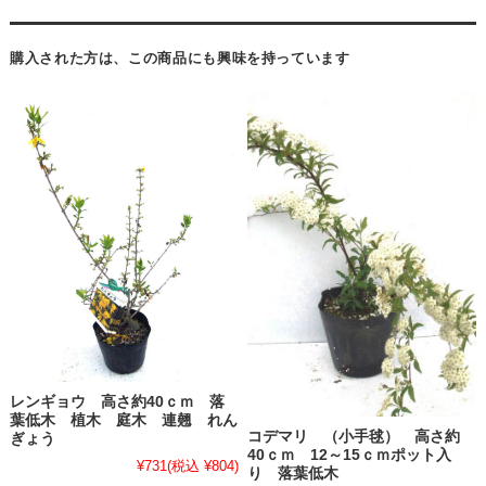
購入された方は、この商品にも興味を持っています
レンギョウ 高さ約40ｃｍ 落
葉低木 植木 庭木 連翹 れん
コデマリ （小手毬） 高さ約
ぎょう
40ｃｍ 12～15ｃｍポット入
¥731
(税込 ¥804)
り 落葉低木