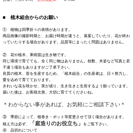
■ 植木組合からのお願い
① 植物は四季折々の表情があります。
商品画像の撮影時期と、お届け時期が違うと、落葉していたり、花が終わ
っていたりする場合があります。品質等にまったく問題はありません。
② 花や植木、果樹苗は生き物です。
同じ環境で育てても、全く同じ物はありません。枝数、木姿など写真と若
干違う場合もありますがご了承下さい。
良質の植木、苗を生産するため、「植木組合」の生産者は、日々努力し、
愛を込めて育てております。
きれいな花を咲かせ、実が成り、生き生きと生長するよう願っています。
届いた後は、お客様次第。大切に育ててくださいね。
＊わからない事があれば、お気軽にご相談下さい＊
③ 季節によって、根巻き・ポット等変更させて頂く場合があります。
「庭造りのお役立ち」
植え方は必ず、
をご覧下さい。
④ 品切れについて