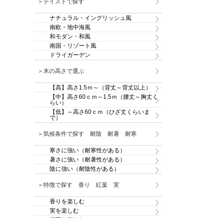
＞テイストで探す
ナチュラル・イングリッシュ風
南欧・地中海風
和モダン・和風
南国・リゾート風
ドライガーデン
＞木の高さで選ぶ
【高】高さ1.5ｍ～（背丈～背丈以上）
【中】高さ60ｃｍ～1.5ｍ（腰丈～胸丈く
らい）
【低】～高さ60ｃｍ（ひざ丈くらいま
で）
＞気候条件で探す 耐陰 耐暑 耐寒
寒さに強い（耐寒性がある）
暑さに強い（耐暑性がある）
陰に強い（耐陰性がある）
＞特徴で探す 香り 紅葉 実
香りを楽しむ
実を楽しむ