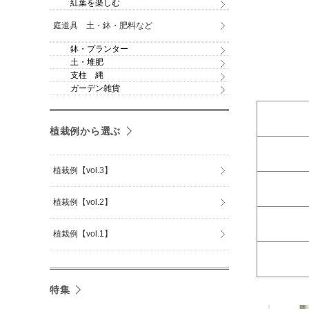
紅葉を楽しむ
庭道具 土・鉢・肥料など
鉢・プランター
土・堆肥
支柱 縄
ガーデン雑貨
植栽例から選ぶ
植栽例【vol.3】
植栽例【vol.2】
植栽例【vol.1】
特集