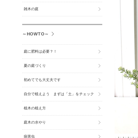
雑木の庭
～HOWTO～
庭に肥料は必要？！
夏の庭づくり
初めてでも大丈夫です
自分で植えよう まずは「土」をチェック
植木の植え方
庭木の水やり
病害虫