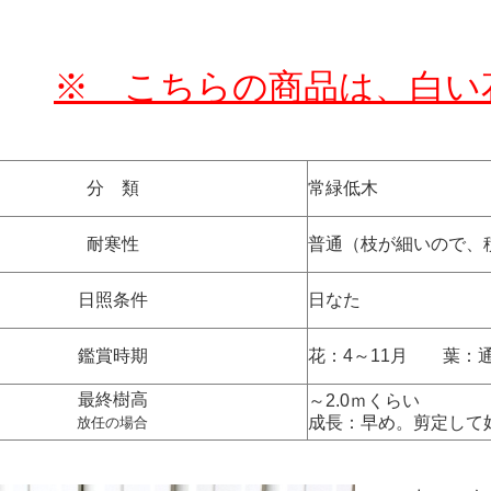
※ こちらの商品は、白い
分 類
常緑低木
耐寒性
普通（枝が細いので、
日照条件
日なた
鑑賞時期
花：4～11月 葉：
最終樹高
～2.0ｍくらい
成長：早め。剪定して
放任の場合