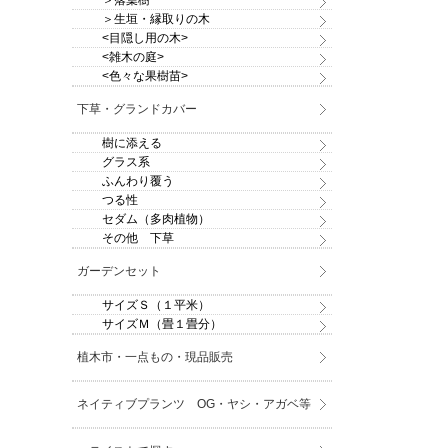
＞落葉樹
＞生垣・縁取りの木
<目隠し用の木>
<雑木の庭>
<色々な果樹苗>
下草・グランドカバー
樹に添える
グラス系
ふんわり覆う
つる性
セダム（多肉植物）
その他 下草
ガーデンセット
サイズＳ（１平米）
サイズＭ（畳１畳分）
植木市・一点もの・現品販売
ネイティブプランツ OG・ヤシ・アガベ等