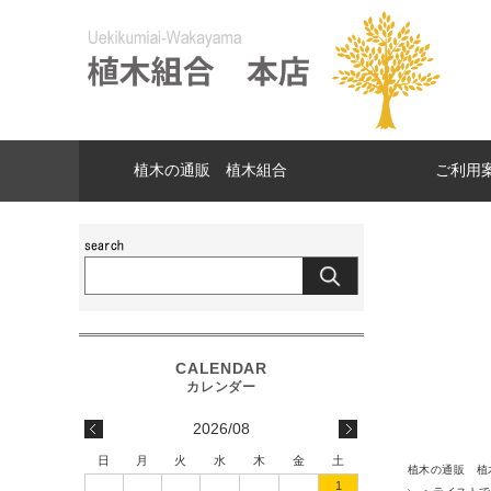
植木の通販 植木組合
ご利用
2026/08
日
月
火
水
木
金
土
植木の通販 植
1