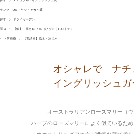
探す
ナチュラル・イングリッシュ風
ランツ OG・ヤシ・アガベ等
探す
ドライガーデン
選ぶ
【低】～高さ60ｃｍ（ひざ丈くらいまで）
＞常緑樹
【常緑樹】低木・添え木
オシャレで ナチ
イングリッシュガ
オーストラリアンローズマリー（ウ
ハーブのローズマリーによく似ているため