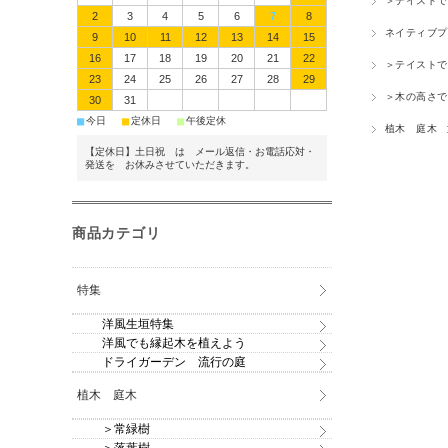
＞テイストで
2
3
4
5
6
7
8
ネイティブプ
9
10
11
12
13
14
15
16
17
18
19
20
21
22
＞テイストで
23
24
25
26
27
28
29
＞木の高さで
30
31
■
■
■
今日
定休日
午後定休
植木 庭木
【定休日】土日祝 は メール返信・お電話応対・
発送を お休みさせていただきます。
商品カテゴリ
特集
洋風生垣特集
洋風でも縁起木を植えよう
ドライガーデン 流行の庭
植木 庭木
＞常緑樹