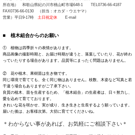
所在地） 和歌山県紀の川市桃山町市場648-1
TEL0736-66-4187
FAX0736-66-0130
（担当：オカダ・ウエヤマ）
営業）平日9-17時
土日祝定休
E-mail
■ 植木組合からのお願い
① 植物は四季折々の表情があります。
商品画像の撮影時期と、お届け時期が違うと、落葉していたり、花が終わ
っていたりする場合があります。品質等にまったく問題はありません。
② 花や植木、果樹苗は生き物です。
同じ環境で育てても、全く同じ物はありません。枝数、木姿など写真と若
干違う場合もありますがご了承下さい。
良質の植木、苗を生産するため、「植木組合」の生産者は、日々努力し、
愛を込めて育てております。
きれいな花を咲かせ、実が成り、生き生きと生長するよう願っています。
届いた後は、お客様次第。大切に育ててくださいね。
＊わからない事があれば、お気軽にご相談下さい＊