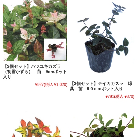
【3個セット】ハツユキカズラ
（初雪かずら） 苗 9cmポット
入り
【3個セット】テイカカズラ 緑
¥927
(税込 ¥1,020)
葉 苗 9.0ｃｍポット入り
¥791
(税込 ¥870)