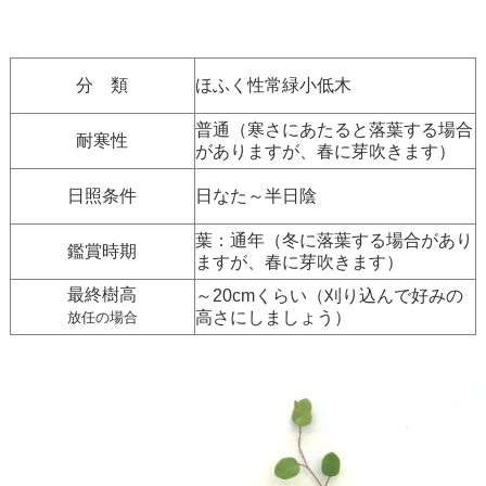
分 類
ほふく性常緑小低木
普通（寒さにあたると落葉する場合
耐寒性
がありますが、春に芽吹きます）
日照条件
日なた～半日陰
葉：通年（冬に落葉する場合があり
鑑賞時期
ますが、春に芽吹きます）
最終樹高
～20cmくらい（刈り込んで好みの
高さにしましょう）
放任の場合