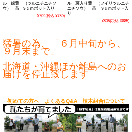
ル 緑葉 （ツルニチニチソ
ル 斑入り葉 （フイリツルニチ
ウ） 苗 9ｃｍポット入り
ニチソウ） 苗 9ｃｍポット入
り
¥709
(税込 ¥780)
¥805
(税込 ¥885)
猛暑の為、「６月中旬から、
９月末まで」
北海道・沖縄ほか離島へのお
届けを停止致します
初めての方へ よくあるQ&A 植木組合について