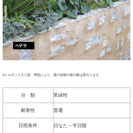
9ｃｍポット入り苗 季節により、葉の状態や葉の数は変わります
分 類
常緑性
耐寒性
普通
日照条件
日なた～半日陰