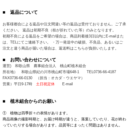
■ 返品について
お客様都合による返品や注文間違い等の返品は受付ておりません。ご了承
ください。 返品は初期不良（枝が折れていた等）のみとなります。
初期不良による返品をご希望の場合は、商品到着後3日以内にE-mailまた
は、TELにてご連絡下さい。 ・万一発送中の破損、不良品、あるいはご
注文と違う商品が届いた場合は、返送料はこちらが負担いたします。
■ お問い合わせについて
運営) 和歌山県 農事組合法人 桃山町植木組合
所在地） 和歌山県紀の川市桃山町市場648-1
TEL0736-66-4187
FAX0736-66-0130
（担当：オカダ・ウエヤマ）
営業）平日9-17時
土日祝定休
E-mail
■ 植木組合からのお願い
① 植物は四季折々の表情があります。
商品画像の撮影時期と、お届け時期が違うと、落葉していたり、花が終わ
っていたりする場合があります。品質等にまったく問題はありません。