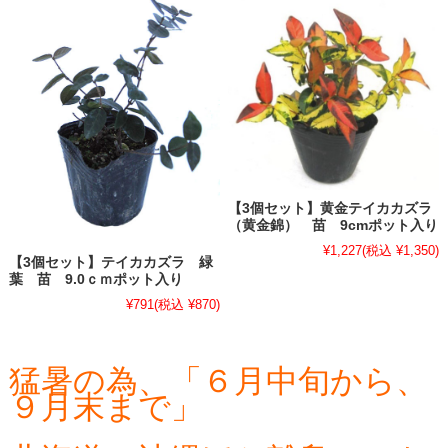
【3個セット】黄金テイカカズラ
（黄金錦） 苗 9cmポット入り
¥1,227
(税込 ¥1,350)
【3個セット】テイカカズラ 緑
葉 苗 9.0ｃｍポット入り
¥791
(税込 ¥870)
猛暑の為、「６月中旬から、
９月末まで」