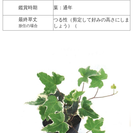
鑑賞時期
葉：通年
最終草丈
つる性（剪定して好みの高さにしま
しょう）（
放任の場合