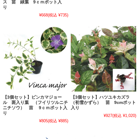
ス 苗 緑葉 9ｃｍポット入
り
¥668
(税込 ¥735)
【3個セット】ビンカマジョー
【3個セット】ハツユキカズラ
ル 斑入り葉 （フイリツルニチ
（初雪かずら） 苗 9cmポット
ニチソウ） 苗 9ｃｍポット入
入り
り
¥927
(税込 ¥1,020)
¥805
(税込 ¥885)