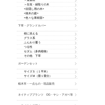
＞落葉樹
＞生垣・縁取りの木
<目隠し用の木>
<雑木の庭>
<色々な果樹苗>
下草・グランドカバー
樹に添える
グラス系
ふんわり覆う
つる性
セダム（多肉植物）
その他 下草
ガーデンセット
サイズＳ（１平米）
サイズＭ（畳１畳分）
植木市・一点もの・現品販売
ネイティブプランツ OG・ヤシ・アガベ等