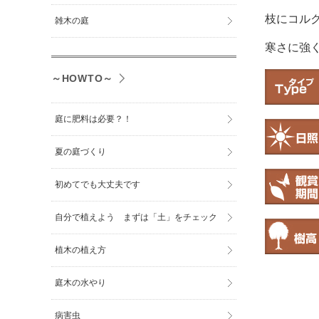
枝にコル
雑木の庭
寒さに強
～HOWTO～
庭に肥料は必要？！
夏の庭づくり
初めてでも大丈夫です
自分で植えよう まずは「土」をチェック
植木の植え方
庭木の水やり
病害虫