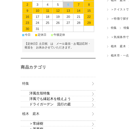
植木 庭木
2
3
4
5
6
7
8
＞テイストで
9
10
11
12
13
14
15
16
17
18
19
20
21
22
＞特徴で探す
23
24
25
26
27
28
29
特集
特
30
31
■
■
■
今日
定休日
午後定休
＞気候条件で
【定休日】土日祝 は メール返信・お電話応対・
植木 庭木
発送を お休みさせていただきます。
植木市・一点
商品カテゴリ
特集
洋風生垣特集
洋風でも縁起木を植えよう
ドライガーデン 流行の庭
植木 庭木
＞常緑樹