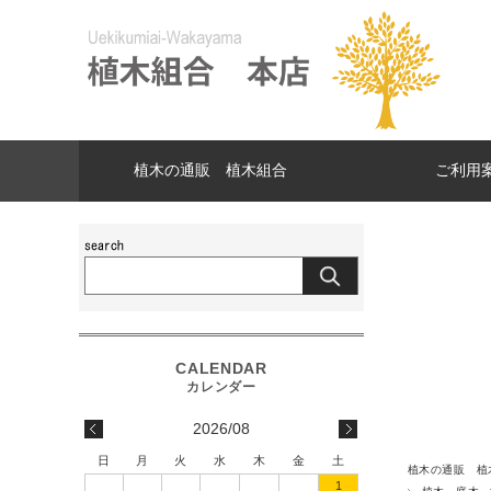
植木の通販 植木組合
ご利用
2026/08
日
月
火
水
木
金
土
植木の通販 植
1