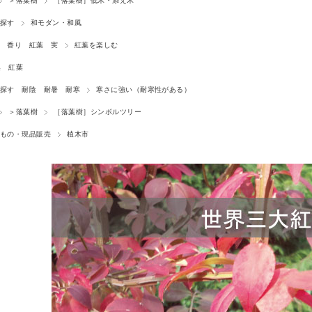
＞落葉樹
［落葉樹］低木・添え木
探す
和モダン・和風
 香り 紅葉 実
紅葉を楽しむ
集 紅葉
探す 耐陰 耐暑 耐寒
寒さに強い（耐寒性がある）
＞落葉樹
［落葉樹］シンボルツリー
もの・現品販売
植木市