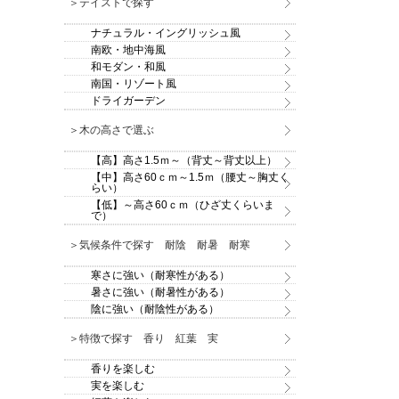
＞テイストで探す
ナチュラル・イングリッシュ風
南欧・地中海風
和モダン・和風
南国・リゾート風
ドライガーデン
＞木の高さで選ぶ
【高】高さ1.5ｍ～（背丈～背丈以上）
【中】高さ60ｃｍ～1.5ｍ（腰丈～胸丈く
らい）
【低】～高さ60ｃｍ（ひざ丈くらいま
で）
＞気候条件で探す 耐陰 耐暑 耐寒
寒さに強い（耐寒性がある）
暑さに強い（耐暑性がある）
陰に強い（耐陰性がある）
＞特徴で探す 香り 紅葉 実
香りを楽しむ
実を楽しむ