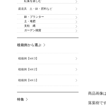
紅葉を楽しむ
庭道具 土・鉢・肥料など
鉢・プランター
土・堆肥
支柱 縄
ガーデン雑貨
植栽例から選ぶ
植栽例【vol.3】
植栽例【vol.2】
植栽例【vol.1】
商品画像
特集
落葉樹で