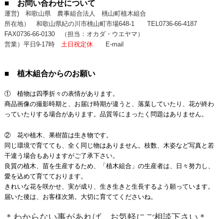
■ お問い合わせについて
運営) 和歌山県 農事組合法人 桃山町植木組合
所在地） 和歌山県紀の川市桃山町市場648-1
TEL0736-66-4187
FAX0736-66-0130
（担当：オカダ・ウエヤマ）
営業）平日9-17時
土日祝定休
E-mail
■ 植木組合からのお願い
① 植物は四季折々の表情があります。
商品画像の撮影時期と、お届け時期が違うと、落葉していたり、花が終わ
っていたりする場合があります。品質等にまったく問題はありません。
② 花や植木、果樹苗は生き物です。
同じ環境で育てても、全く同じ物はありません。枝数、木姿など写真と若
干違う場合もありますがご了承下さい。
良質の植木、苗を生産するため、「植木組合」の生産者は、日々努力し、
愛を込めて育てております。
きれいな花を咲かせ、実が成り、生き生きと生長するよう願っています。
届いた後は、お客様次第。大切に育ててくださいね。
＊わからない事があれば、お気軽にご相談下さい＊