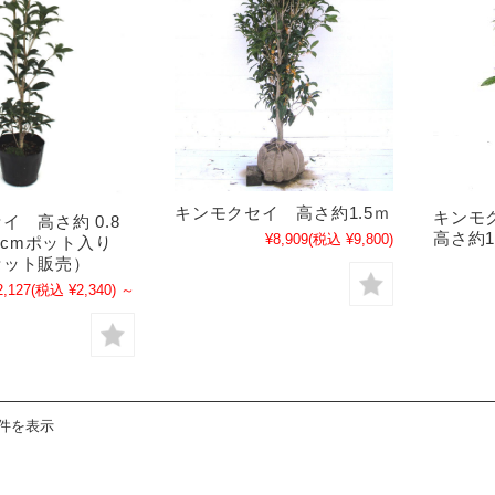
キンモクセイ 高さ約1.5ｍ
キンモ
イ 高さ約 0.8
高さ約
¥8,909
(税込 ¥9,800)
18cmポット入り
セット販売）
2,127
(税込 ¥2,340)
～
4件を表示