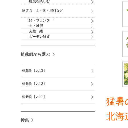
紅葉を楽しむ
庭道具 土・鉢・肥料など
鉢・プランター
土・堆肥
支柱 縄
ガーデン雑貨
植栽例から選ぶ
植栽例【vol.3】
植栽例【vol.2】
植栽例【vol.1】
猛暑
北海
特集