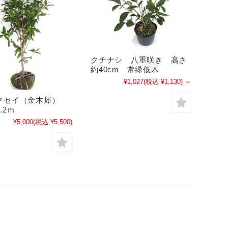
クチナシ 八重咲き 高さ
約40cm 常緑低木
¥1,027
(税込 ¥1,130)
～
クセイ（金木犀）
1.2ｍ
¥5,000
(税込 ¥5,500)