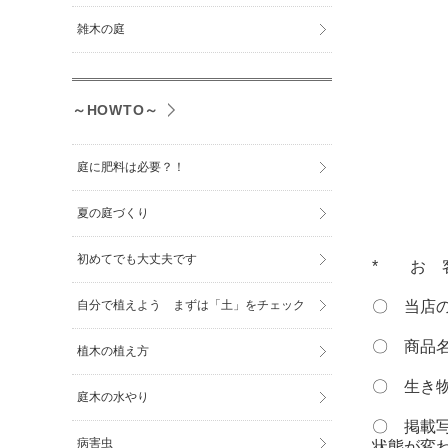
雑木の庭
～HOWTO～
庭に肥料は必要？！
夏の庭づくり
初めてでも大丈夫です
* お 
〇 当店
自分で植えよう まずは「土」をチェック
〇 商品
植木の植え方
〇 生き
庭木の水やり
〇 掲載
病害虫
状態が変