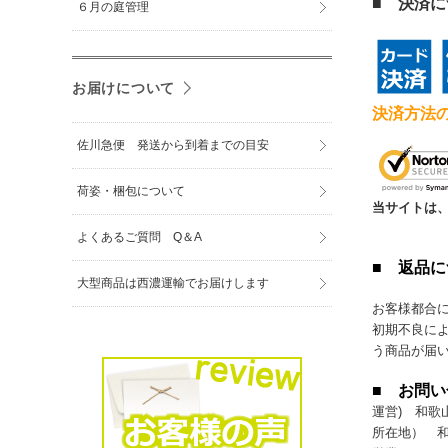
■ 決済
６月の庭管理
お届けについて
決済方法
佐川急便 発送から到着までの目安
荷姿・梱包について
当サイトは、
よくあるご質問 Q＆A
■ 返品
大型商品は西濃運輸でお届けします
お客様都合
初期不良によ
う商品が届
■ お問
運営) 和歌
所在地） 