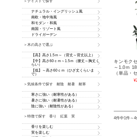
＞テイストで探す
ナチュラル・イングリッシュ風
南欧・地中海風
和モダン・和風
南国・リゾート風
ドライガーデン
＞木の高さで選ぶ
【高】高さ1.5ｍ～（背丈～背丈以上）
【中】高さ60ｃｍ～1.5ｍ（腰丈～胸丈く
キンモクセ
らい）
～1.0ｍ 
【低】～高さ60ｃｍ（ひざ丈くらいま
（単品・
で）
¥
＞気候条件で探す 耐陰 耐暑 耐寒
寒さに強い（耐寒性がある）
暑さに強い（耐暑性がある）
陰に強い（耐陰性がある）
＞特徴で探す 香り 紅葉 実
4件中1件～
香りを楽しむ
実を楽しむ