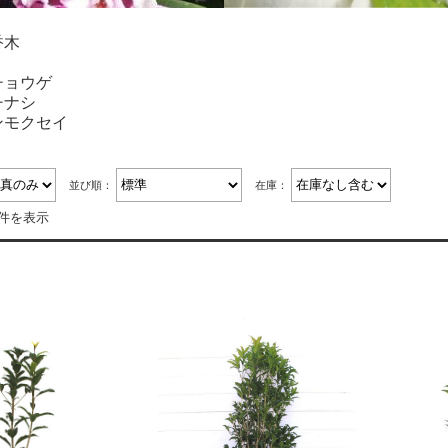
香木
チョウゲ
チナシ
ンモクセイ
並び順：
在庫：
4件を表示