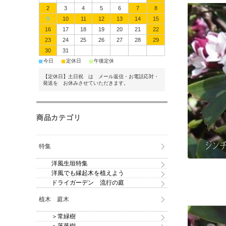
2
3
4
5
6
7
8
9
10
11
12
13
14
15
16
17
18
19
20
21
22
23
24
25
26
27
28
29
30
31
■
■
■
今日
定休日
午後定休
【定休日】土日祝 は メール返信・お電話応対・
発送を お休みさせていただきます。
商品カテゴリ
特集
洋風生垣特集
洋風でも縁起木を植えよう
ドライガーデン 流行の庭
植木 庭木
＞常緑樹