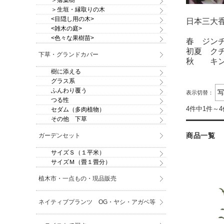
＞落葉樹
＞生垣・縁取りの木
<目隠し用の木>
日本三大
<雑木の庭>
<色々な果樹苗>
春 ジン
初夏 ク
下草・グランドカバー
秋 キ
樹に添える
グラス系
ふんわり覆う
表示切替：
つる性
4件中1件～
セダム（多肉植物）
その他 下草
商品一覧
ガーデンセット
サイズＳ（１平米）
サイズＭ（畳１畳分）
植木市・一点もの・現品販売
ネイティブプランツ OG・ヤシ・アガベ等