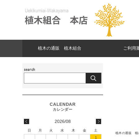
植木の通販 植木組合
ご利用
2026/08
日
月
火
水
木
金
土
植木の通販 植
1