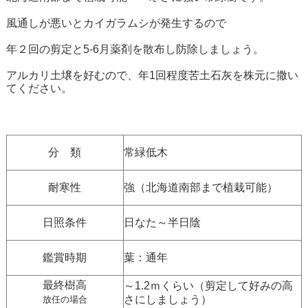
風通しが悪いとカイガラムシが発生するので
年２回の剪定と5-6月薬剤を散布し防除しましょう。
アルカリ土壌を好むので、年1回程度苦土石灰を株元に撒い
てください。
分 類
常緑低木
耐寒性
強（北海道南部まで植栽可能）
日照条件
日なた～半日陰
鑑賞時期
葉：通年
最終樹高
～1.2ｍくらい（剪定して好みの高
さにしましょう）
放任の場合