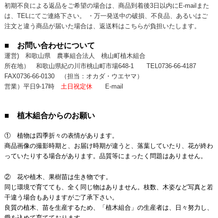
初期不良による返品をご希望の場合は、商品到着後3日以内にE-mailまた
は、TELにてご連絡下さい。 ・万一発送中の破損、不良品、あるいはご
注文と違う商品が届いた場合は、返送料はこちらが負担いたします。
■ お問い合わせについて
運営) 和歌山県 農事組合法人 桃山町植木組合
所在地） 和歌山県紀の川市桃山町市場648-1
TEL0736-66-4187
FAX0736-66-0130
（担当：オカダ・ウエヤマ）
営業）平日9-17時
土日祝定休
E-mail
■ 植木組合からのお願い
① 植物は四季折々の表情があります。
商品画像の撮影時期と、お届け時期が違うと、落葉していたり、花が終わ
っていたりする場合があります。品質等にまったく問題はありません。
② 花や植木、果樹苗は生き物です。
同じ環境で育てても、全く同じ物はありません。枝数、木姿など写真と若
干違う場合もありますがご了承下さい。
良質の植木、苗を生産するため、「植木組合」の生産者は、日々努力し、
愛を込めて育てております。