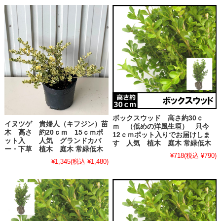
ボックスウッド 高さ約30ｃ
イヌツゲ 貴婦人（キフジン）苗
ｍ （低めの洋風生垣） 只今
木 高さ 約20ｃｍ 15ｃｍポ
12ｃｍポット入りでお届けしま
ット入 人気 グランドカバ
す 人気 植木 庭木 常緑低木
ー・下草 植木 庭木 常緑低木
¥718
(税込 ¥790)
¥1,345
(税込 ¥1,480)