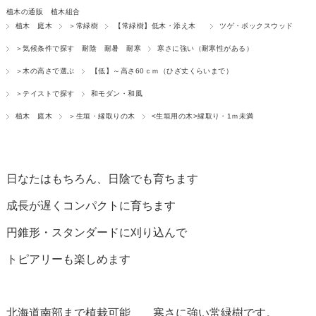
植木の通販 植木組合
植木 庭木
＞常緑樹
【常緑樹】低木・添え木
ツゲ・ボックスウッド
＞気候条件で探す 耐陰 耐暑 耐寒
寒さに強い（耐寒性がある）
＞木の高さで選ぶ
【低】～高さ60ｃｍ（ひざ丈くらいまで）
＞テイストで探す
和モダン・和風
植木 庭木
＞生垣・縁取りの木
<生垣用の木>縁取り・1ｍ未満
日なたはもちろん、日陰でも育ちます
成長が遅くコンパクトに育ちます
円錐形・スタンダードに刈り込んで
トピアリーも楽しめます
北海道南部まで植栽可能 寒さに強い常緑樹です。