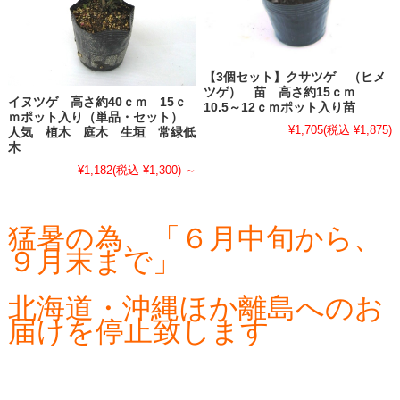
【3個セット】クサツゲ （ヒメ
ツゲ） 苗 高さ約15ｃｍ
イヌツゲ 高さ約40ｃｍ 15ｃ
10.5～12ｃｍポット入り苗
ｍポット入り（単品・セット）
¥1,705
(税込 ¥1,875)
人気 植木 庭木 生垣 常緑低
木
¥1,182
(税込 ¥1,300)
～
猛暑の為、「６月中旬から、
９月末まで」
北海道・沖縄ほか離島へのお
届けを停止致します