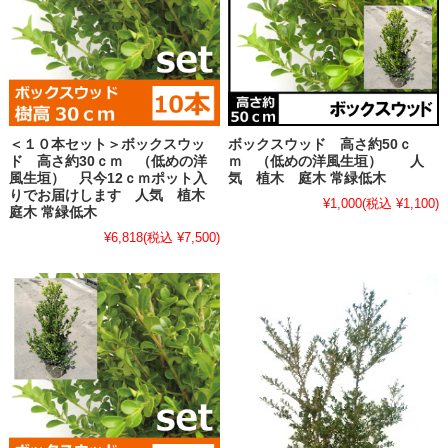
＜１０本セット＞ボックスウッ
ボックスウッド 高さ約50ｃ
ド 高さ約30ｃｍ （低めの洋
ｍ （低めの洋風生垣） 人
風生垣） 只今12ｃｍポット入
気 植木 庭木 常緑低木
りでお届けします 人気 植木
¥1,000
(税込 ¥1,100)
庭木 常緑低木
¥6,818
(税込 ¥7,500)