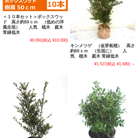
＜１０本セット＞ボックスウッ
ド 高さ約50ｃｍ （低めの洋
風生垣） 人気 植木 庭木
常緑低木
¥9,091
(税込 ¥10,000)
キンメツゲ （金芽柘植） 高さ
約60ｃｍ （生垣に） 人
気 植木 庭木 常緑低木
¥1,527
(税込 ¥1,680)
～