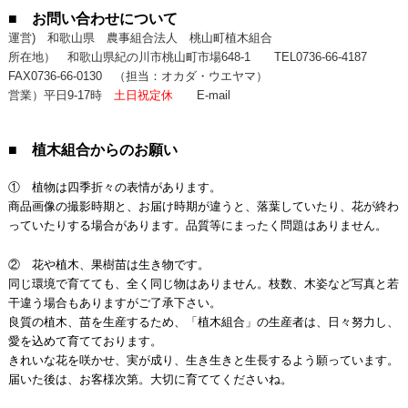
■ お問い合わせについて
運営) 和歌山県 農事組合法人 桃山町植木組合
所在地） 和歌山県紀の川市桃山町市場648-1
TEL0736-66-4187
FAX0736-66-0130
（担当：オカダ・ウエヤマ）
営業）平日9-17時
土日祝定休
E-mail
■ 植木組合からのお願い
① 植物は四季折々の表情があります。
商品画像の撮影時期と、お届け時期が違うと、落葉していたり、花が終わ
っていたりする場合があります。品質等にまったく問題はありません。
② 花や植木、果樹苗は生き物です。
同じ環境で育てても、全く同じ物はありません。枝数、木姿など写真と若
干違う場合もありますがご了承下さい。
良質の植木、苗を生産するため、「植木組合」の生産者は、日々努力し、
愛を込めて育てております。
きれいな花を咲かせ、実が成り、生き生きと生長するよう願っています。
届いた後は、お客様次第。大切に育ててくださいね。