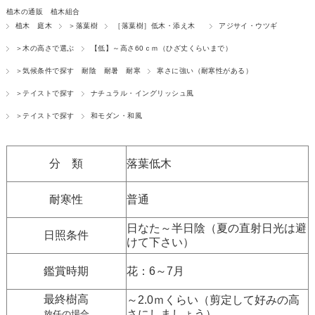
植木の通販 植木組合
植木 庭木
＞落葉樹
［落葉樹］低木・添え木
アジサイ・ウツギ
＞木の高さで選ぶ
【低】～高さ60ｃｍ（ひざ丈くらいまで）
＞気候条件で探す 耐陰 耐暑 耐寒
寒さに強い（耐寒性がある）
＞テイストで探す
ナチュラル・イングリッシュ風
＞テイストで探す
和モダン・和風
分 類
落葉低木
耐寒性
普通
日なた～半日陰（夏の直射日光は避
日照条件
けて下さい）
鑑賞時期
花：6～7月
最終樹高
～2.0ｍくらい（剪定して好みの高
さにしましょう）
放任の場合