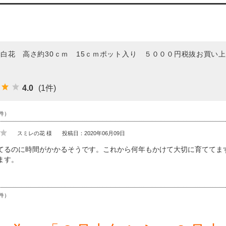
 白花 高さ約30ｃｍ 15ｃｍポット入り ５０００円税抜お買
木
4.0
(1件)
件）
スミレの花 様
投稿日：2020年06月09日
てるのに時間がかかるそうです。これから何年もかけて大切に育ててま
ます。
件）