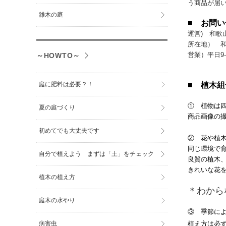
う商品が届
雑木の庭
■ お問
運営) 和歌
所在地） 
営業）平日9
～HOWTO～
■ 植木
庭に肥料は必要？！
① 植物は
夏の庭づくり
商品画像の
初めてでも大丈夫です
② 花や植
同じ環境で
自分で植えよう まずは「土」をチェック
良質の植木
きれいな花
植木の植え方
＊わから
庭木の水やり
③ 季節に
植え方は必
病害虫