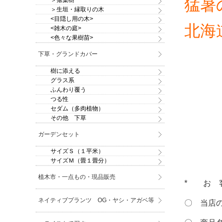
猛暑
＞落葉樹
＞生垣・縁取りの木
<目隠し用の木>
北海
<雑木の庭>
<色々な果樹苗>
下草・グランドカバー
樹に添える
グラス系
ふんわり覆う
つる性
セダム（多肉植物）
その他 下草
ガーデンセット
サイズＳ（１平米）
サイズＭ（畳１畳分）
植木市・一点もの・現品販売
* お 
ネイティブプランツ OG・ヤシ・アガベ等
〇 当店