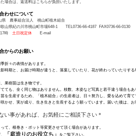
いた場合は、返送料はこちらが負担いたします。
い合わせについて
山県 農事組合法人 桃山町植木組合
和歌山県紀の川市桃山町市場648-1
TEL0736-66-4187 FAX0736-66-0130
（
-17時
土日祝定休
E-mail
組合からのお願い
四季折々の表情があります。
撮影時期と、お届け時期が違うと、落葉していたり、花が終わっていたりする
木、果樹苗は生き物です。
育てても、全く同じ物はありません。枝数、木姿など写真と若干違う場合もあ
、苗を生産するため、「植木組合」の生産者は、日々努力し、愛を込めて育て
を咲かせ、実が成り、生き生きと生長するよう願っています。届いた後は、お
ない事があれば、お気軽にご相談下さい＊
よって、根巻き・ポット等変更させて頂く場合があります。
「庭造りのお役立ち」
ず、
をご覧下さい。