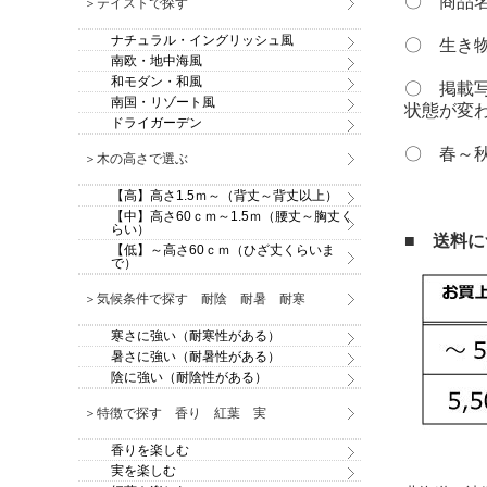
〇 商品
＞テイストで探す
ナチュラル・イングリッシュ風
〇 生き
南欧・地中海風
和モダン・和風
〇 掲載
南国・リゾート風
状態が変
ドライガーデン
〇 春～
＞木の高さで選ぶ
【高】高さ1.5ｍ～（背丈～背丈以上）
【中】高さ60ｃｍ～1.5ｍ（腰丈～胸丈く
らい）
■ 送料
【低】～高さ60ｃｍ（ひざ丈くらいま
で）
＞気候条件で探す 耐陰 耐暑 耐寒
寒さに強い（耐寒性がある）
暑さに強い（耐暑性がある）
陰に強い（耐陰性がある）
＞特徴で探す 香り 紅葉 実
香りを楽しむ
実を楽しむ