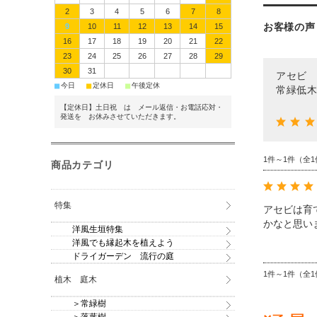
2
3
4
5
6
7
8
お客様の声
9
10
11
12
13
14
15
16
17
18
19
20
21
22
23
24
25
26
27
28
29
30
31
アセビ
■
■
■
今日
定休日
午後定休
常緑低
【定休日】土日祝 は メール返信・お電話応対・
発送を お休みさせていただきます。
1件～1件（全1
商品カテゴリ
特集
アセビは育
かなと思い
洋風生垣特集
洋風でも縁起木を植えよう
ドライガーデン 流行の庭
1件～1件（全1
植木 庭木
＞常緑樹