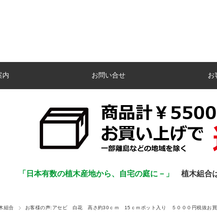
案内
お問い合せ
お
「日本有数の植木産地から、自宅の庭に－」
植木組合
木組合
お客様の声:アセビ 白花 高さ約30ｃｍ 15ｃｍポット入り ５０００円税抜お