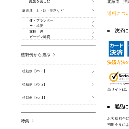
北海道、沖
紅葉を楽しむ
庭道具 土・鉢・肥料など
送料につ
鉢・プランター
土・堆肥
■ 決済
支柱 縄
ガーデン雑貨
植栽例から選ぶ
決済方法
植栽例【vol.3】
植栽例【vol.2】
当サイトは、
植栽例【vol.1】
■ 返品
お客様都合
特集
初期不良によ