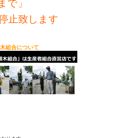
まで」
停止致します
植木組合について
。