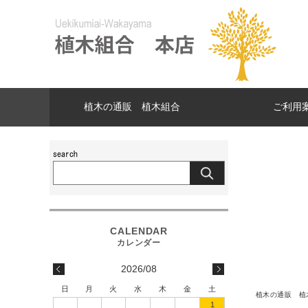
植木の通販 植木組合
ご利用
2026/08
日
月
火
水
木
金
土
植木の通販 植
1