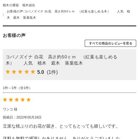
植木の通販 植木組合
お客様の声:コバノズイナ 白花 高さ約50ｃｍ （紅葉も楽しめる木） 人気 植
木 庭木 落葉低木
お客様の声
コバノズイナ 白花 高さ約50ｃｍ （紅葉も楽しめる
木） 人気 植木 庭木 落葉低木
5.0
(1件)
1件～1件（全1件）
ワンコ 様
投稿日：2022年05月18日
立派な枝ぶりのお花が届き、とってもとっても嬉しいです。
送料も無料で感謝しかありません。ありがとうございました。